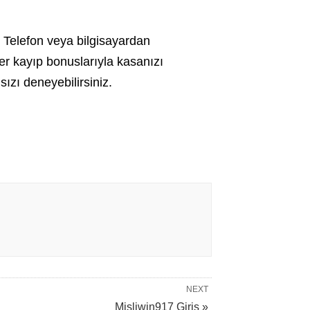
. Telefon veya bilgisayardan
ter kayıp bonuslarıyla kasanızı
ızı deneyebilirsiniz.
NEXT
Misliwin917 Giriş »