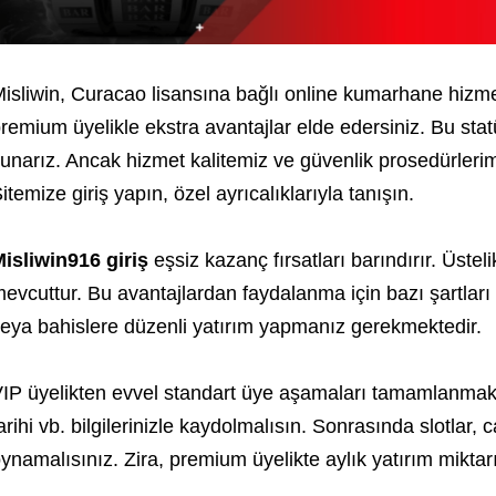
isliwin, Curacao lisansına bağlı online kumarhane hizme
remium üyelikle ekstra avantajlar elde edersiniz. Bu sta
unarız. Ancak hizmet kalitemiz ve güvenlik prosedürlerimi
itemize giriş yapın, özel ayrıcalıklarıyla tanışın.
isliwin916 giriş
eşsiz kazanç fırsatları barındırır. Üstel
evcuttur. Bu avantajlardan faydalanma için bazı şartları
eya bahislere düzenli yatırım yapmanız gerekmektedir.
IP üyelikten evvel standart üye aşamaları tamamlanmakta
arihi vb. bilgilerinizle kaydolmalısın. Sonrasında slotlar, 
ynamalısınız. Zira, premium üyelikte aylık yatırım miktar