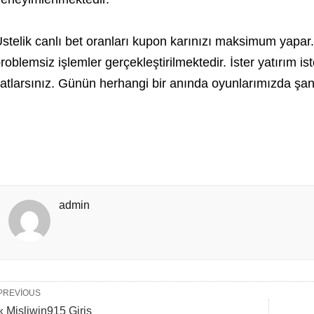
stelik canlı bet oranları kupon karınızı maksimum yapar
roblemsiz işlemler gerçekleştirilmektedir. İster yatırım is
atlarsınız. Günün herhangi bir anında oyunlarımızda şans
admin
PREVIOUS
« Misliwin915 Giriş