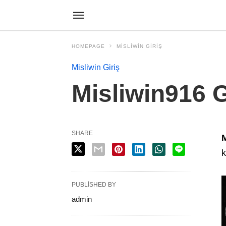
HOMEPAGE
MISLIWIN GIRIŞ
Misliwin Giriş
Misliwin916 G
SHARE
k
PUBLISHED BY
admin