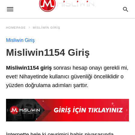
HOMEPAGE
MISLIWIN GIRIŞ
Misliwin Giriş
Misliwin1154 Giriş
Misliwin1154 giriş
sonrası hesap onayı gerekli mi,
evet! Nihayetinde kullanıcı güvenliği önceliklidir o
yüzden doğrulama adımları şarttır.
İnternette hele ki çevrimiçi bahis piyasasında