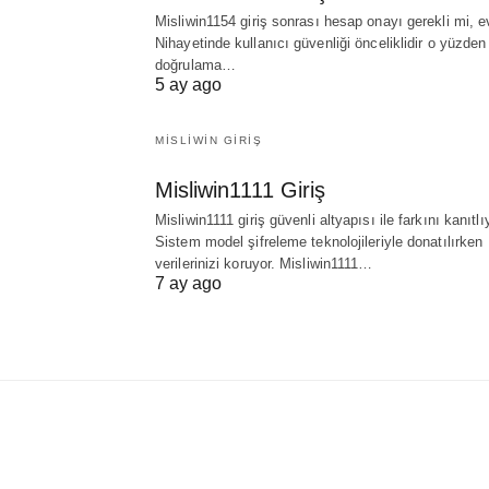
Misliwin1154 giriş sonrası hesap onayı gerekli mi, e
Nihayetinde kullanıcı güvenliği önceliklidir o yüzden
doğrulama…
5 ay ago
MISLIWIN GIRIŞ
Misliwin1111 Giriş
Misliwin1111 giriş güvenli altyapısı ile farkını kanıtlı
Sistem model şifreleme teknolojileriyle donatılırken
verilerinizi koruyor. Misliwin1111…
7 ay ago