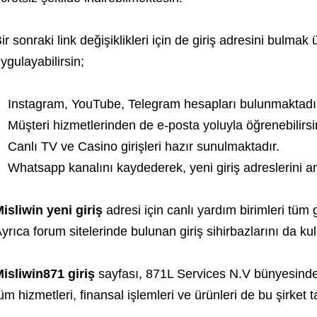
ir sonraki link değişiklikleri için de giriş adresini bulma
ygulayabilirsin;
Instagram, YouTube, Telegram hesapları bulunmaktadı
Müşteri hizmetlerinden de e-posta yoluyla öğrenebilirsi
Canlı TV ve Casino girişleri hazır sunulmaktadır.
Whatsapp kanalını kaydederek, yeni giriş adreslerini anl
isliwin yeni giriş
adresi için canlı yardım birimleri tüm
yrıca forum sitelerinde bulunan giriş sihirbazlarını da ku
isliwin871 giriş
sayfası,
871L Services N.V bünyesinde 
üm hizmetleri, finansal işlemleri ve ürünleri de bu şirket