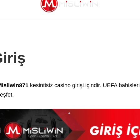
iriş
Misliwin871
kesintisiz casino girişi içindir. UEFA bahisleri
eşfet.