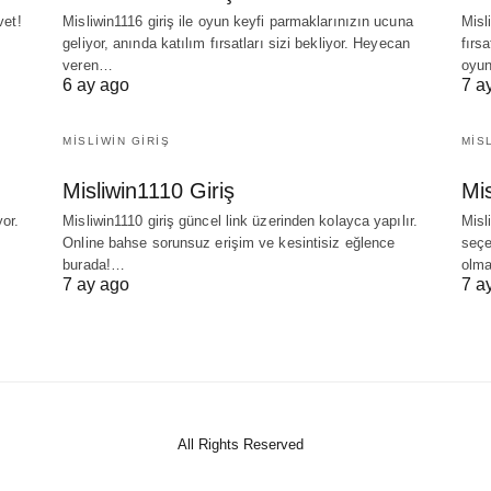
vet!
Misliwin1116 giriş ile oyun keyfi parmaklarınızın ucuna
Misl
geliyor, anında katılım fırsatları sizi bekliyor. Heyecan
fırs
veren…
oyun
6 ay ago
7 a
MISLIWIN GIRIŞ
MIS
Misliwin1110 Giriş
Mis
yor.
Misliwin1110 giriş güncel link üzerinden kolayca yapılır.
Misl
Online bahse sorunsuz erişim ve kesintisiz eğlence
seçe
burada!…
olm
7 ay ago
7 a
All Rights Reserved