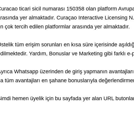
uracao ticari sicil numarası 150358 olan platform Avrupa
rasında yer almaktadır. Curaçao Interactive Licensing N
n çok tercih edilen platformlar arasında yer almaktadır.
stelik tüm erişim sorunları en kısa süre içerisinde aşıldığ
dilmektedir. Yardım, Bonuslar ve Marketing gibi farklı e-
yrıca Whatsapp üzerinden de giriş yapmanın avantajların
a tüm avantajları en şahane bonuslarıyla değerlendir
imdi hemen üyelik için bu sayfada yer alan URL butonları