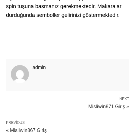
spin tuşuna basmanız gerekmektedir. Makaralar
durduğunda semboller gelirinizi göstermektedir.
admin
NEXT
Misliwin871 Giriş »
PREVIOUS
« Misliwin867 Giriş