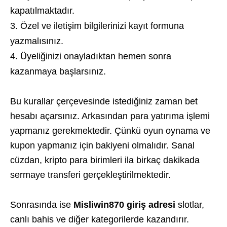
kapatılmaktadır.
Özel ve iletişim bilgilerinizi kayıt formuna
yazmalısınız.
Üyeliğinizi onayladıktan hemen sonra
kazanmaya başlarsınız.
Bu kurallar çerçevesinde istediğiniz zaman bet
hesabı açarsınız. Arkasından para yatırıma işlemi
yapmanız gerekmektedir. Çünkü oyun oynama ve
kupon yapmanız için bakiyeni olmalıdır. Sanal
cüzdan, kripto para birimleri ila birkaç dakikada
sermaye transferi gerçekleştirilmektedir.
Sonrasında ise
Misliwin870 giriş adresi
slotlar,
canlı bahis ve diğer kategorilerde kazandırır.