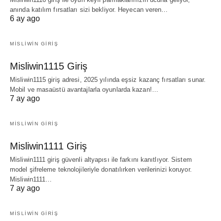
anında katılım fırsatları sizi bekliyor. Heyecan veren…
6 ay ago
MISLIWIN GIRIŞ
Misliwin1115 Giriş
Misliwin1115 giriş adresi, 2025 yılında eşsiz kazanç fırsatları sunar.
Mobil ve masaüstü avantajlarla oyunlarda kazan!…
7 ay ago
MISLIWIN GIRIŞ
Misliwin1111 Giriş
Misliwin1111 giriş güvenli altyapısı ile farkını kanıtlıyor. Sistem
model şifreleme teknolojileriyle donatılırken verilerinizi koruyor.
Misliwin1111…
7 ay ago
MISLIWIN GIRIŞ