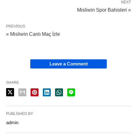
NEXT
Misliwin Spor Bahisleri »
PREVIOUS
« Misliwin Canlı Maç İzle
Leave a Comment
SHARE
PUBLISHED BY
admin