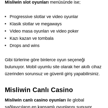
Misliwin slot oyunları
menüsünde ise;
Progressive slotlar ve video oyunlar
Klasik slotlar ve megaways
Video masa oyunları ve video poker
Kazı kazan ve tombala
Drops and wins
Gibi türlerine göre binlerce oyun seçeneği
bulunuyor. Mobil uyumlu site olarak her akıllı cihaz
üzerinden sorunsuz ve güvenli giriş yapabilirsiniz.
Misliwin Canlı Casino
Misliwin canlı casino oyunları
ile global
sağlayıcıların en kapsamlı oyunlarını sunuyor.