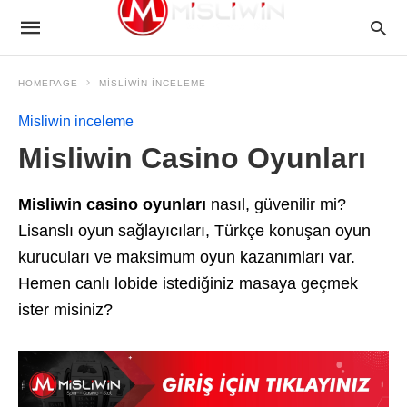
HOMEPAGE
MISLIWIN INCELEME
Misliwin inceleme
Misliwin Casino Oyunları
Misliwin casino oyunları
nasıl, güvenilir mi?
Lisanslı oyun sağlayıcıları, Türkçe konuşan oyun
kurucuları ve maksimum oyun kazanımları var.
Hemen canlı lobide istediğiniz masaya geçmek
ister misiniz?