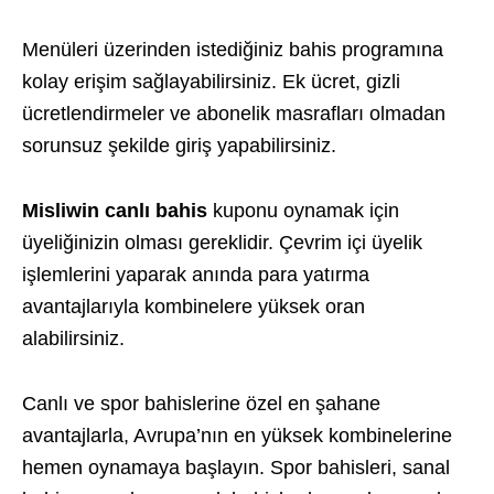
Menüleri üzerinden istediğiniz bahis programına
kolay erişim sağlayabilirsiniz. Ek ücret, gizli
ücretlendirmeler ve abonelik masrafları olmadan
sorunsuz şekilde giriş yapabilirsiniz.
Misliwin canlı bahis
kuponu oynamak için
üyeliğinizin olması gereklidir. Çevrim içi üyelik
işlemlerini yaparak anında para yatırma
avantajlarıyla kombinelere yüksek oran
alabilirsiniz.
Canlı ve spor bahislerine özel en şahane
avantajlarla, Avrupa’nın en yüksek kombinelerine
hemen oynamaya başlayın. Spor bahisleri, sanal