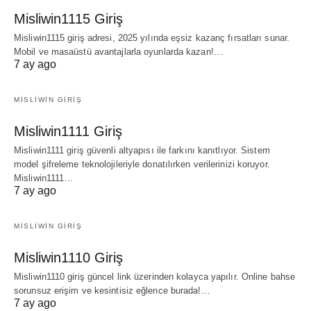
Misliwin1115 Giriş
Misliwin1115 giriş adresi, 2025 yılında eşsiz kazanç fırsatları sunar.
Mobil ve masaüstü avantajlarla oyunlarda kazan!…
7 ay ago
MISLIWIN GIRIŞ
Misliwin1111 Giriş
Misliwin1111 giriş güvenli altyapısı ile farkını kanıtlıyor. Sistem
model şifreleme teknolojileriyle donatılırken verilerinizi koruyor.
Misliwin1111…
7 ay ago
MISLIWIN GIRIŞ
Misliwin1110 Giriş
Misliwin1110 giriş güncel link üzerinden kolayca yapılır. Online bahse
sorunsuz erişim ve kesintisiz eğlence burada!…
7 ay ago