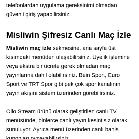
telefonlardan uygulama gereksinimi olmadan
güvenli giriş yapabilirsiniz.
Misliwin Şifresiz Canlı Maç İzle
Misliwin maç izle
sekmesine, ana sayfa üst
kısımdaki menüden ulaşabilirsiniz. Üyelik işlemine
veya ekstra bir ücrete gerek olmadan maç
yayınlarına dahil olabilirsiniz. Bein Sport, Euro
Sport ve TRT Spor gibi pek çok spor kanalının
yayın akışını sistem üzerinden görebilirsiniz.
Ollo Stream ürünü olarak geliştirilen canlı TV
menüsünde, binlerce canlı yayın kesintisiz olarak
sunuluyor. Ayrıca menü üzerinden canlı bahis
kuponları oynayabilirsiniz.