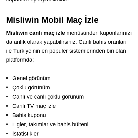
Misliwin Mobil Maç İzle
Misliwin canlı maç izle
menüsünden kuponlarınızı
da anlık olarak yapabilirsiniz. Canlı bahis oranları
ile Türkiye’nin en popüler sistemlerinden biri olan
platformda;
Genel görünüm
Çoklu görünüm
Canlı ve canlı çoklu görünüm
Canlı TV maç izle
Bahis kuponu
Ligler, takımlar ve bahis bülteni
İstatistikler