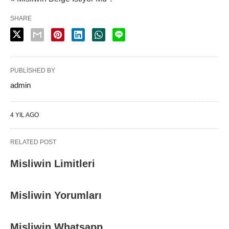
SHARE
PUBLISHED BY
admin
4 YIL AGO
RELATED POST
Misliwin Limitleri
Misliwin Yorumları
Misliwin Whatsapp