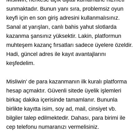
sunmaktadır. Bunun yanı sıra, problemsiz oyun
keyfi için en son giriş adresini kullanmalısınız.
Sanal at yarışları, canlı bahis yahut slotlarda
kazanma şansınız yüksektir. Lakin, platformun
muhteşem kazanç fırsatları sadece üyelere özeldir.
Hadi, güncel adres ile kayıt avantajlarını
keşfedelim.
Misliwin’ de para kazanmanın ilk kuralı platforma
hesap açmaktır. Güvenli sitede üyelik işlemleri
birkaç dakika içerisinde tamamlanır. Bununla
birlikte kayıtta isim, soy ad, mail, cinsiyet vb.
bilgiler talep edilmektedir. Dahası, para birimi ile
cep telefonu numaranızı vermelisiniz.