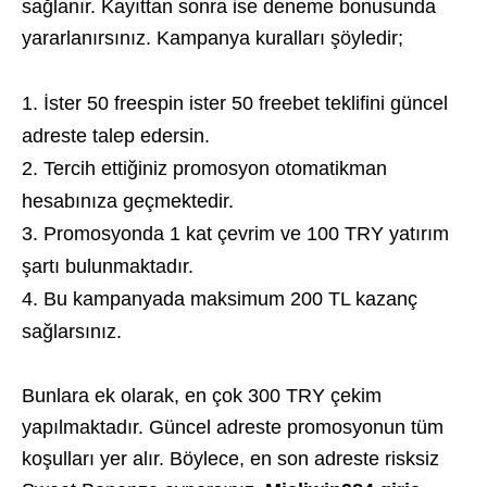
sağlanır. Kayıttan sonra ise deneme bonusunda
yararlanırsınız. Kampanya kuralları şöyledir;
İster 50 freespin ister 50 freebet teklifini güncel
adreste talep edersin.
Tercih ettiğiniz promosyon otomatikman
hesabınıza geçmektedir.
Promosyonda 1 kat çevrim ve 100 TRY yatırım
şartı bulunmaktadır.
Bu kampanyada maksimum 200 TL kazanç
sağlarsınız.
Bunlara ek olarak, en çok 300 TRY çekim
yapılmaktadır. Güncel adreste promosyonun tüm
koşulları yer alır. Böylece, en son adreste risksiz