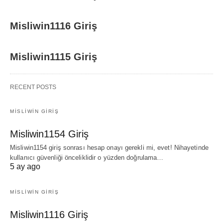
Misliwin1116 Giriş
Misliwin1115 Giriş
RECENT POSTS
MISLIWIN GIRIŞ
Misliwin1154 Giriş
Misliwin1154 giriş sonrası hesap onayı gerekli mi, evet! Nihayetinde
kullanıcı güvenliği önceliklidir o yüzden doğrulama…
5 ay ago
MISLIWIN GIRIŞ
Misliwin1116 Giriş