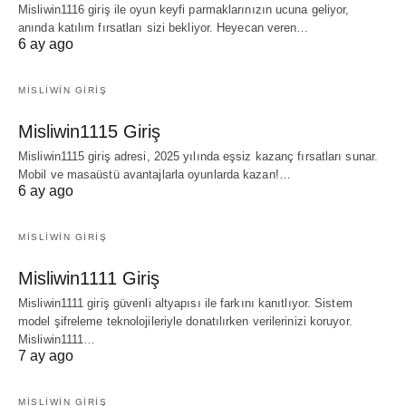
Misliwin1116 giriş ile oyun keyfi parmaklarınızın ucuna geliyor,
anında katılım fırsatları sizi bekliyor. Heyecan veren…
6 ay ago
MISLIWIN GIRIŞ
Misliwin1115 Giriş
Misliwin1115 giriş adresi, 2025 yılında eşsiz kazanç fırsatları sunar.
Mobil ve masaüstü avantajlarla oyunlarda kazan!…
6 ay ago
MISLIWIN GIRIŞ
Misliwin1111 Giriş
Misliwin1111 giriş güvenli altyapısı ile farkını kanıtlıyor. Sistem
model şifreleme teknolojileriyle donatılırken verilerinizi koruyor.
Misliwin1111…
7 ay ago
MISLIWIN GIRIŞ