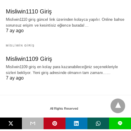
Misliwin1110 Giriş
Misliwin1110 giriş güncel link üzerinden kolayca yapılır. Online bahse
sorunsuz erişim ve kesintisiz eğlence burada!…
7 ay ago
MISLIWIN GIRIŞ
Misliwin1109 Giriş
Misliwin1109 giriş en kolay para kazanabileceğiniz seçenekleriyle
sizleri bekliyor. Yeni giriş adresinde olmanın tam zamanı……
7 ay ago
All Rights Reserved
L