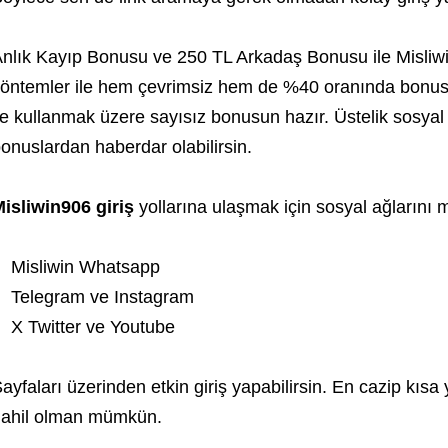
nlık Kayıp Bonusu ve 250 TL Arkadaş Bonusu ile Misliwin,
öntemler ile hem çevrimsiz hem de %40 oranında bonus a
le kullanmak üzere sayısız bonusun hazır. Üstelik sosyal
onuslardan haberdar olabilirsin.
isliwin906 giriş
yollarına ulaşmak için sosyal ağlarını
Misliwin Whatsapp
Telegram ve Instagram
X Twitter ve Youtube
ayfaları üzerinden etkin giriş yapabilirsin. En cazip kısa 
ahil olman mümkün.