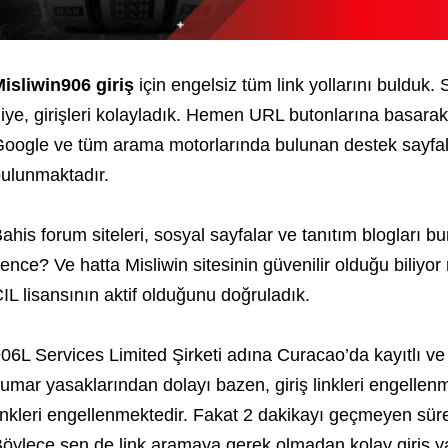
isliwin906 giriş
için engelsiz tüm link yollarını bulduk. S
iye, girişleri kolayladık. Hemen URL butonlarına basarak
oogle ve tüm arama motorlarında bulunan destek sayfaları
ulunmaktadır.
ahis forum siteleri, sosyal sayfalar ve tanıtım blogları bu
ence? Ve hatta Misliwin sitesinin güvenilir olduğu biliyor
IL lisansının aktif olduğunu doğruladık.
06L Services Limited Şirketi adına Curacao’da kayıtlı ve g
umar yasaklarından dolayı bazen, giriş linkleri engellen
inkleri engellenmektedir. Fakat 2 dakikayı geçmeyen sürel
öylece sen de link aramaya gerek olmadan kolay giriş ya