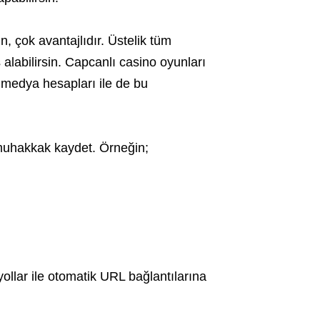
 çok avantajlıdır. Üstelik tüm
labilirsin. Capcanlı casino oyunları
 medya hesapları ile de bu
 muhakkak kaydet. Örneğin;
yollar ile otomatik URL bağlantılarına