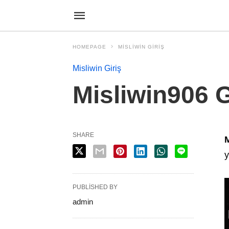
HOMEPAGE
MISLIWIN GIRIŞ
Misliwin Giriş
Misliwin906 G
SHARE
y
PUBLISHED BY
admin