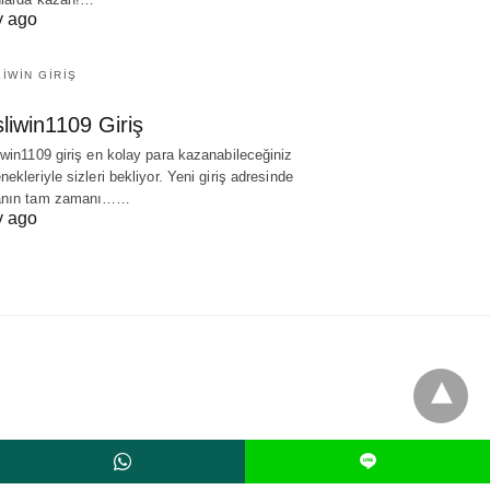
y ago
LIWIN GIRIŞ
liwin1109 Giriş
iwin1109 giriş en kolay para kazanabileceğiniz
nekleriyle sizleri bekliyor. Yeni giriş adresinde
anın tam zamanı……
y ago
L