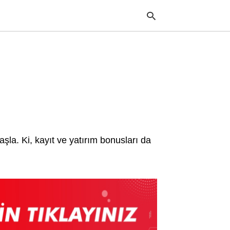
Typ
your
sea
que
and
hit
ente
başla. Ki, kayıt ve yatırım bonusları da