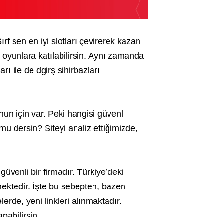
ırf sen en iyi slotları çevirerek kazan
 oyunlara katılabilirsin. Aynı zamanda
 ile de dgirş sihirbazları
nun için var. Peki hangisi güvenli
 mu dersin? Siteyi analiz ettiğimizde,
üvenli bir firmadır. Türkiye’deki
mektedir. İşte bu sebepten, bazen
erde, yeni linkleri alınmaktadır.
pabilirsin.