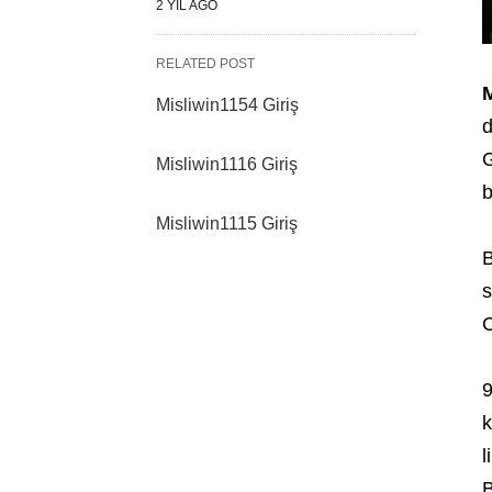
2 YIL AGO
RELATED POST
M
Misliwin1154 Giriş
d
G
Misliwin1116 Giriş
b
Misliwin1115 Giriş
B
s
C
9
k
l
B