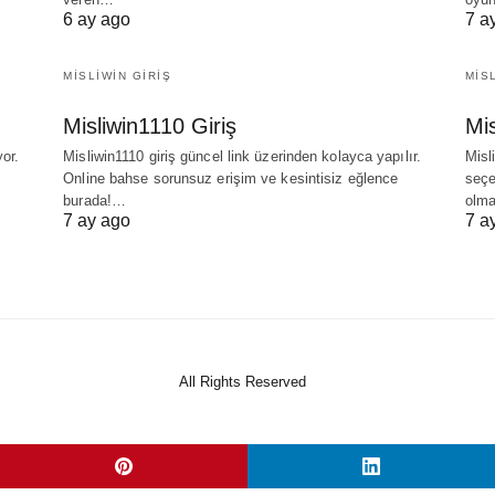
6 ay ago
7 a
MISLIWIN GIRIŞ
MIS
Misliwin1110 Giriş
Mis
yor.
Misliwin1110 giriş güncel link üzerinden kolayca yapılır.
Misl
Online bahse sorunsuz erişim ve kesintisiz eğlence
seçe
burada!…
olm
7 ay ago
7 a
All Rights Reserved