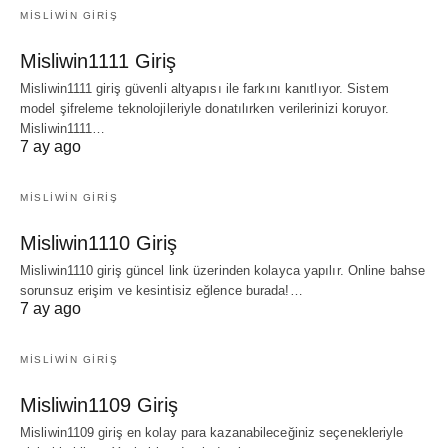
MISLIWIN GIRIŞ
Misliwin1111 Giriş
Misliwin1111 giriş güvenli altyapısı ile farkını kanıtlıyor. Sistem
model şifreleme teknolojileriyle donatılırken verilerinizi koruyor.
Misliwin1111…
7 ay ago
MISLIWIN GIRIŞ
Misliwin1110 Giriş
Misliwin1110 giriş güncel link üzerinden kolayca yapılır. Online bahse
sorunsuz erişim ve kesintisiz eğlence burada!…
7 ay ago
MISLIWIN GIRIŞ
Misliwin1109 Giriş
Misliwin1109 giriş en kolay para kazanabileceğiniz seçenekleriyle