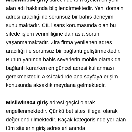
alan adı hakkında bilgilendirmektedir. Yeni domain
adresi aracılığı ile sorunsuz bir bahis deneyimi
sunulmaktadır. CIL lisans korumasında olan bu
sitede işlem verimliliğine dair asla sorun
yaşanmamaktadır. Zira firma yenilenen adres
aracılığı ile sorunsuz bir bağlantı geliştirmektedir.
Bunun yanında bahis severlerin mobile olarak da
bağlantı kurarken en güncel adresi kullanması
gerekmektedir. Aksi takdirde ana sayfaya erişim
konusunda aksaklık meydana gelmektedir.
Misliwin904 giriş
adresi geçici olarak
engellenmektedir. Çünkü bet sitesi illegal olarak
değerlendirilmektedir. Kaçak kategorisinde yer alan
tüm sitelerin giriş adresleri anında