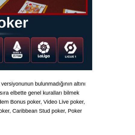
 versiyonunun bulunmadığının altını
ıra elbette genel kuralları bilmek
oldem Bonus poker, Video Live poker,
oker, Caribbean Stud poker, Poker