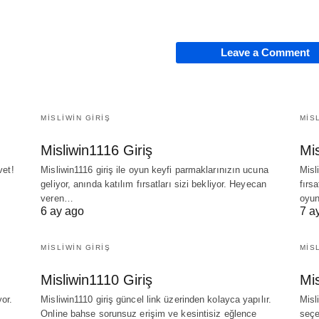
Leave a Comment
MISLIWIN GIRIŞ
MIS
Misliwin1116 Giriş
Mis
vet!
Misliwin1116 giriş ile oyun keyfi parmaklarınızın ucuna
Misl
geliyor, anında katılım fırsatları sizi bekliyor. Heyecan
fırs
veren…
oyun
6 ay ago
7 a
MISLIWIN GIRIŞ
MIS
Misliwin1110 Giriş
Mis
yor.
Misliwin1110 giriş güncel link üzerinden kolayca yapılır.
Misl
Online bahse sorunsuz erişim ve kesintisiz eğlence
seçe