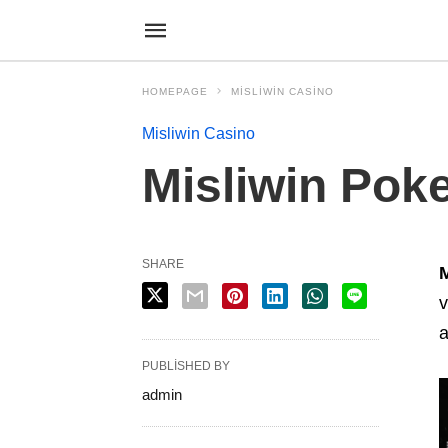
HOMEPAGE
MISLIWIN CASINO
Misliwin Casino
Misliwin Pok
SHARE
M
v
a
PUBLISHED BY
admin