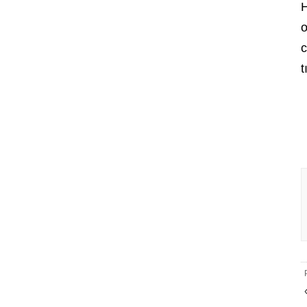
H
o
c
t