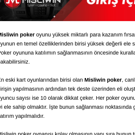
isliwin poker
oyunu yüksek miktarlı para kazanım fırsatı
yunun en temel özelliklerinden birisi yüksek değerli ele
oker oyununa katılımın sağlanmasının öncesinde kuralla
akabilirsiniz.
n eski kart oyunlarından birisi olan
Misliwin poker
, can
irişin yapılmasının ardından tek deste üzerinden eli ol
yuncu sayısı ise 10 olarak dikkat çeker. Her poker oyu
yi ele sahip olmaktır. İşte bunun sağlanması noktasında gi
atırım yapılmalıdır.
isliwin poker oynanışı kolay olmasının yanı sıra bunun tü