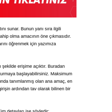
nı sunar. Bunun yanı sıra ilgili
 sahip olma amacının öne çıkmasıdır.
rını öğrenmek için yazımıza
lı şekilde erişime açıktır. Buradan
uşturmaya başlayabilirsiniz. Maksimum
nunda tanımlanmış olan ana amaç, en
rişin ardından tav olarak bilinen bir
m detayları ise şöyledir;