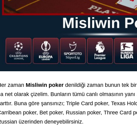
Her zaman
Misliwin poker
denildiği zaman bunun tek bir
a net olarak çizelim. Bunların tümü canlı olmasının yanı s
arttır. Buna göre şansınızı; Triple Card poker, Texas H
arribean poker, Bet poker, Russian poker, Three Card p
ussian üzerinden deneyebilirsiniz.