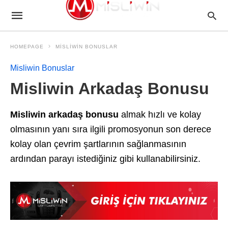
HOMEPAGE
MISLIWIN BONUSLAR
Misliwin Bonuslar
Misliwin Arkadaş Bonusu
Misliwin arkadaş bonusu
almak hızlı ve kolay
olmasının yanı sıra ilgili promosyonun son derece
kolay olan çevrim şartlarının sağlanmasının
ardından parayı istediğiniz gibi kullanabilirsiniz.