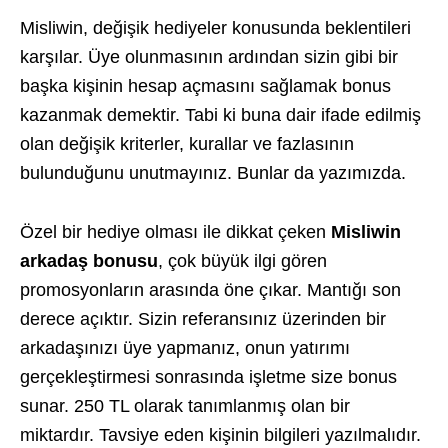
Misliwin, değişik hediyeler konusunda beklentileri
karşılar. Üye olunmasının ardından sizin gibi bir
başka kişinin hesap açmasını sağlamak bonus
kazanmak demektir. Tabi ki buna dair ifade edilmiş
olan değişik kriterler, kurallar ve fazlasının
bulunduğunu unutmayınız. Bunlar da yazımızda.
Özel bir hediye olması ile dikkat çeken
Misliwin
arkadaş bonusu
, çok büyük ilgi gören
promosyonların arasında öne çıkar. Mantığı son
derece açıktır. Sizin referansınız üzerinden bir
arkadaşınızı üye yapmanız, onun yatırımı
gerçekleştirmesi sonrasında işletme size bonus
sunar. 250 TL olarak tanımlanmış olan bir
miktardır. Tavsiye eden kişinin bilgileri yazılmalıdır.