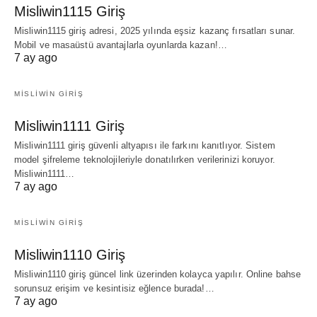
Misliwin1115 Giriş
Misliwin1115 giriş adresi, 2025 yılında eşsiz kazanç fırsatları sunar.
Mobil ve masaüstü avantajlarla oyunlarda kazan!…
7 ay ago
MISLIWIN GIRIŞ
Misliwin1111 Giriş
Misliwin1111 giriş güvenli altyapısı ile farkını kanıtlıyor. Sistem
model şifreleme teknolojileriyle donatılırken verilerinizi koruyor.
Misliwin1111…
7 ay ago
MISLIWIN GIRIŞ
Misliwin1110 Giriş
Misliwin1110 giriş güncel link üzerinden kolayca yapılır. Online bahse
sorunsuz erişim ve kesintisiz eğlence burada!…
7 ay ago