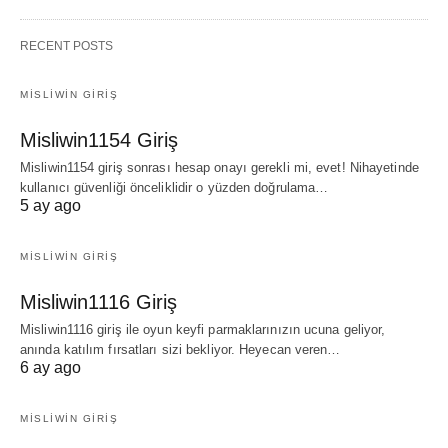
RECENT POSTS
MISLIWIN GIRIŞ
Misliwin1154 Giriş
Misliwin1154 giriş sonrası hesap onayı gerekli mi, evet! Nihayetinde
kullanıcı güvenliği önceliklidir o yüzden doğrulama…
5 ay ago
MISLIWIN GIRIŞ
Misliwin1116 Giriş
Misliwin1116 giriş ile oyun keyfi parmaklarınızın ucuna geliyor,
anında katılım fırsatları sizi bekliyor. Heyecan veren…
6 ay ago
MISLIWIN GIRIŞ