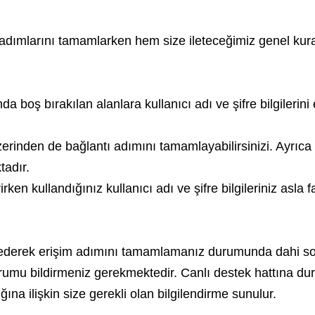
iş adımlarını tamamlarken hem size ileteceğimiz genel kur
da boş bırakılan alanlara kullanıcı adı ve şifre bilgilerini
rinden de bağlantı adımını tamamlayabilirsinizi. Ayrıca s
adır.
rken kullandığınız kullanıcı adı ve şifre bilgileriniz asla 
derek erişim adımını tamamlamanız durumunda dahi sorun
 durumu bildirmeniz gerekmektedir. Canlı destek hattına 
ına ilişkin size gerekli olan bilgilendirme sunulur.