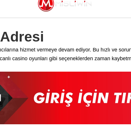
 Adresi
ıcılarına hizmet vermeye devam ediyor. Bu hızlı ve soruns
, canlı casino oyunları gibi seçeneklerden zaman kaybetme