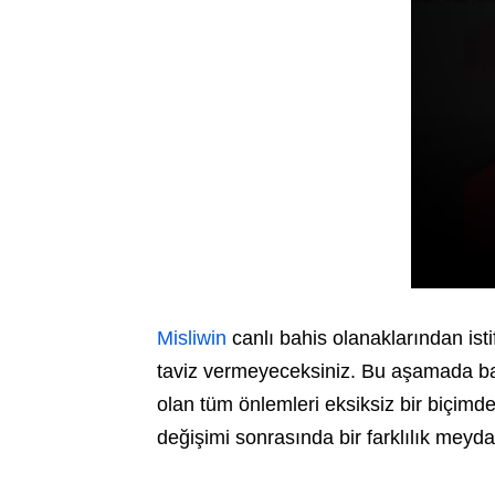
Misliwin
canlı bahis olanaklarından is
taviz vermeyeceksiniz. Bu aşamada bahi
olan tüm önlemleri eksiksiz bir biçimde 
değişimi sonrasında bir farklılık meyd