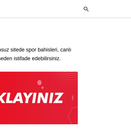
Typ
uz sitede spor bahisleri, canlı
your
sea
den istifade edebilirsiniz.
que
and
hit
ente